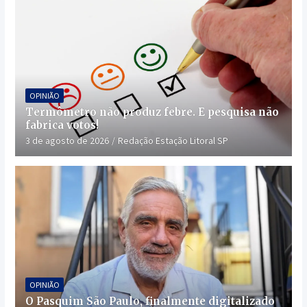
OPINIÃO
Termômetro não produz febre. E pesquisa não
fabrica votos!
3 de agosto de 2026
Redação Estação Litoral SP
OPINIÃO
O Pasquim São Paulo, finalmente digitalizado