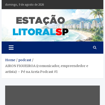
Skip
domingo, 9 de agosto de 2026
to
content
Estaçã
Notícias da
Baixada Santista
Litoral
SP
Home
podcast
AIRON FIGUEIROA (comunicador, empreendedor e
artista) – Pé na Areia Podcast #1