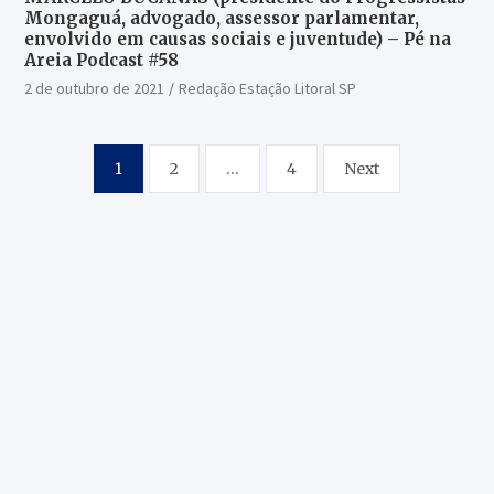
Mongaguá, advogado, assessor parlamentar,
envolvido em causas sociais e juventude) – Pé na
Areia Podcast #58
2 de outubro de 2021
Redação Estação Litoral SP
Paginação
1
2
…
4
Next
de
posts