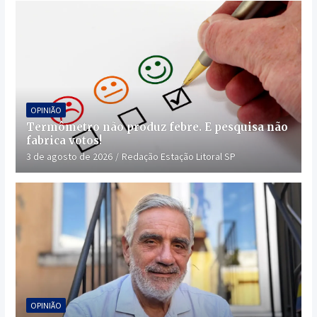
OPINIÃO
Termômetro não produz febre. E pesquisa não
fabrica votos!
3 de agosto de 2026
Redação Estação Litoral SP
OPINIÃO