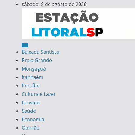
Skip
sábado, 8 de agosto de 2026
to
content
Estação Litoral SP
Notícias da Baixada Santista
Baixada Santista
Praia Grande
Mongaguá
Itanhaém
Peruíbe
Cultura e Lazer
turismo
Saúde
Economia
Opinião