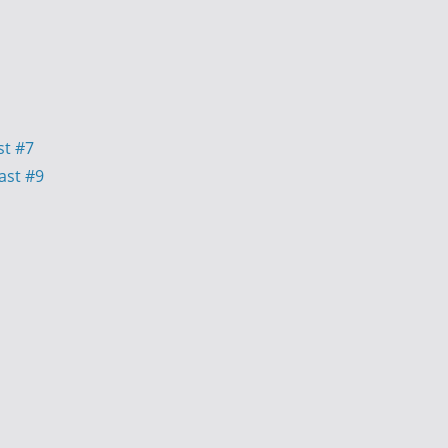
st #7
ast #9