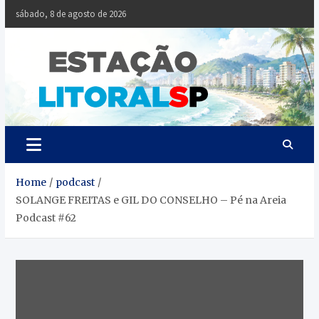
Skip
sábado, 8 de agosto de 2026
to
content
Estaçã
Notícias da
Baixada Santista
Litoral
SP
Home
podcast
SOLANGE FREITAS e GIL DO CONSELHO – Pé na Areia
Podcast #62