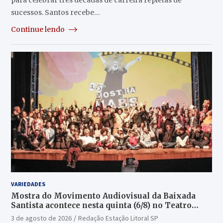
sucessos. Santos recebe…
Continue lendo
VARIEDADES
Mostra do Movimento Audiovisual da Baixada
Santista acontece nesta quinta (6/8) no Teatro
Guarany
3 de agosto de 2026
Redação Estação Litoral SP