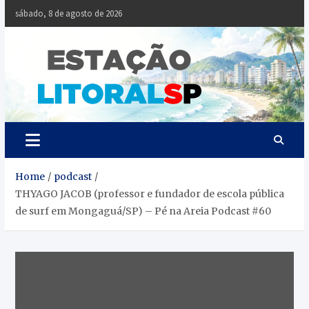
Skip
sábado, 8 de agosto de 2026
to
content
Estaçã
Notícias da
Baixada Santista
Litoral
SP
Home
podcast
THYAGO JACOB (professor e fundador de escola pública
de surf em Mongaguá/SP) – Pé na Areia Podcast #60