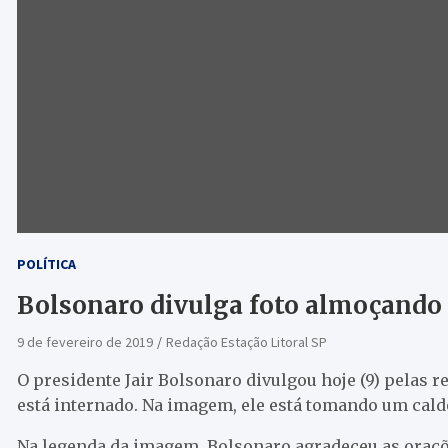
POLÍTICA
Bolsonaro divulga foto almoçando 
9 de fevereiro de 2019
Redação Estação Litoral SP
O presidente Jair Bolsonaro divulgou hoje (9) pelas
está internado. Na imagem, ele está tomando um cal
Na legenda da imagem, Bolsonaro agradeceu as oraçõ