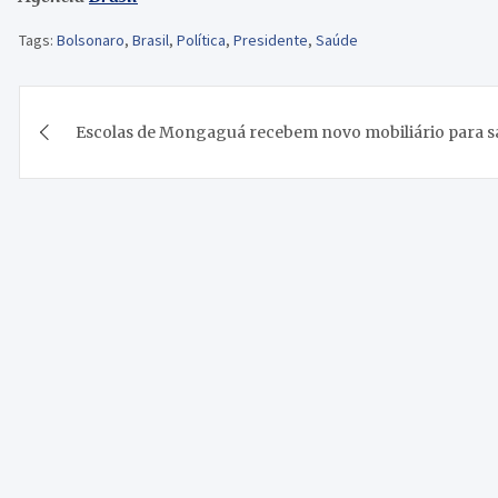
Tags:
Bolsonaro
,
Brasil
,
Política
,
Presidente
,
Saúde
Navegação
Escolas de Mongaguá recebem novo mobiliário para sa
de
Post