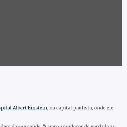
pital Albert Einstein
, na capital paulista, onde ele
idam de sua saúde. “Quero agradecer de verdade as