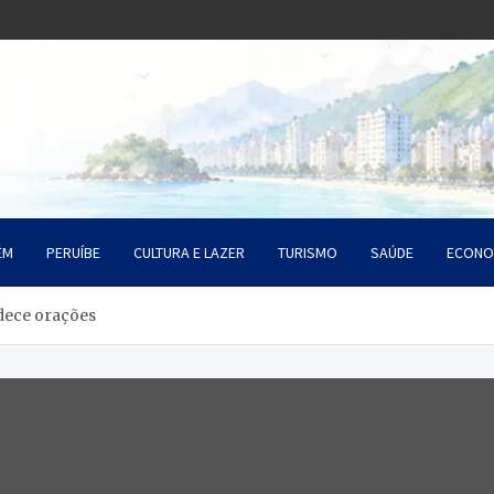
o Litoral SP
da Santista
ÉM
PERUÍBE
CULTURA E LAZER
TURISMO
SAÚDE
ECONO
dece orações