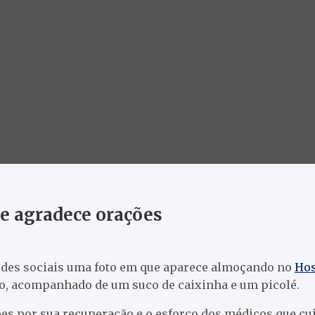
e agradece orações
 redes sociais uma foto em que aparece almoçando no
Hos
do, acompanhado de um suco de caixinha e um picolé.
es por sua recuperação e o esforço dos médicos que cu