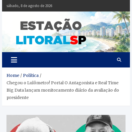
Skip
sábado, 8 de agosto de 2026
to
content
Estaçã
Notícias da
Baixada Santista
Litoral
SP
Home
Política
Chegou o Lulômetro! Portal O Antagonista e Real Time
Big Data lançam monitoramento diário da avaliação do
presidente