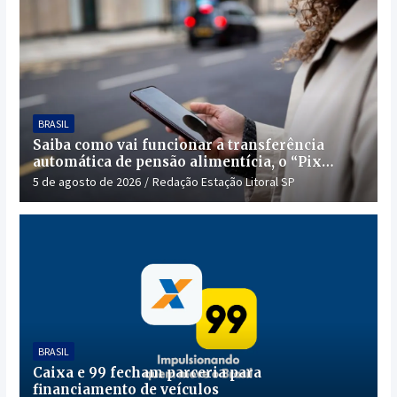
BRASIL
Saiba como vai funcionar a transferência
automática de pensão alimentícia, o “Pix
Pensão”
5 de agosto de 2026
Redação Estação Litoral SP
BRASIL
Caixa e 99 fecham parceria para
financiamento de veículos