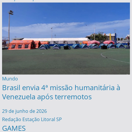
Mundo
Brasil envia 4ª missão humanitária à
Venezuela após terremotos
29 de junho de 2026
Redação Estação Litoral SP
GAMES