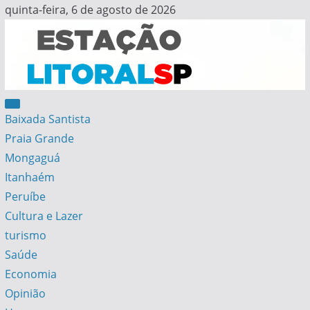
Skip
quinta-feira, 6 de agosto de 2026
to
content
Estação Litoral SP
Notícias da Baixada Santista
Baixada Santista
Praia Grande
Mongaguá
Itanhaém
Peruíbe
Cultura e Lazer
turismo
Saúde
Economia
Opinião