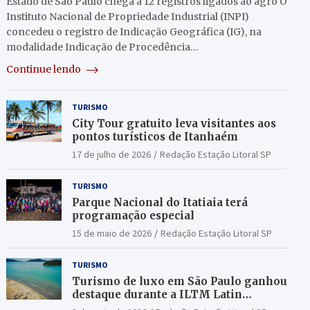
Estado de São Paulo chega a 12 registros ligados ao agro O
Instituto Nacional de Propriedade Industrial (INPI)
concedeu o registro de Indicação Geográfica (IG), na
modalidade Indicação de Procedência…
Continue lendo
TURISMO
City Tour gratuito leva visitantes aos
pontos turísticos de Itanhaém
17 de julho de 2026
Redação Estação Litoral SP
TURISMO
Parque Nacional do Itatiaia terá
programação especial
15 de maio de 2026
Redação Estação Litoral SP
TURISMO
Turismo de luxo em São Paulo ganhou
destaque durante a ILTM Latin
America 2026