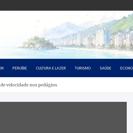
o Litoral SP
da Santista
ÉM
PERUÍBE
CULTURA E LAZER
TURISMO
SAÚDE
ECONO
 de velocidade nos pedágios