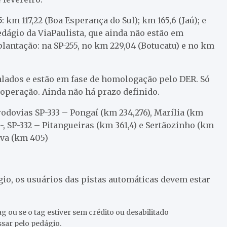
m 117,22 (Boa Esperança do Sul); km 165,6 (Jaú); e
dágio da ViaPaulista, que ainda não estão em
antação: na SP-255, no km 229,04 (Botucatu) e no km
alados e estão em fase de homologação pelo DER. Só
 operação. Ainda não há prazo definido.
odovias SP-333 – Pongaí (km 234,276), Marília (km
 -, SP-332 – Pitangueiras (km 361,4) e Sertãozinho (km
rava (km 405)
gio, os usuários das pistas automáticas devem estar
g ou se o tag estiver sem crédito ou desabilitado
ssar pelo pedágio.