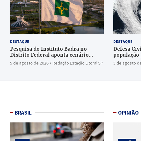
DESTAQUE
DESTAQUE
Pesquisa do Instituto Badra no
Defesa Civi
Distrito Federal aponta cenário
população 
aberto para o Senado
bomba
5 de agosto de 2026
Redação Estação Litoral SP
5 de agosto d
BRASIL
OPINIÃO