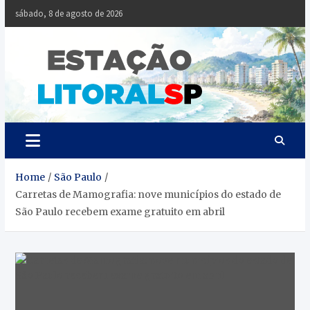
Skip
sábado, 8 de agosto de 2026
to
content
Estaçã
Notícias da
Baixada Santista
Litoral
SP
Home
São Paulo
Carretas de Mamografia: nove municípios do estado de
São Paulo recebem exame gratuito em abril