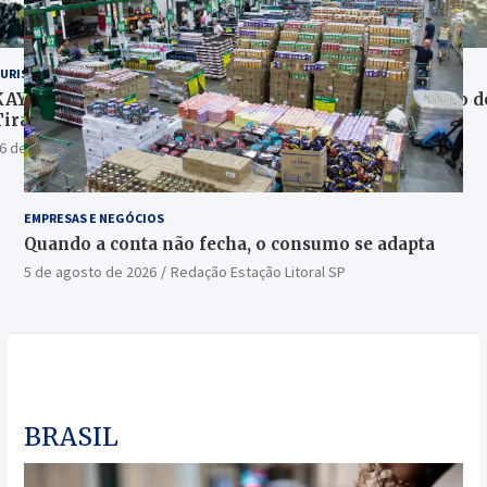
URISMO
AYAK revela os destinos mais buscados para o feriado d
Tiradentes
6 de abril de 2026
Redação Estação Litoral SP
EMPRESAS E NEGÓCIOS
Quando a conta não fecha, o consumo se adapta
5 de agosto de 2026
Redação Estação Litoral SP
BRASIL