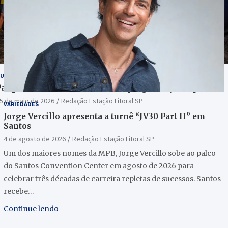
URISMO
arque Nacional do Itatiaia terá programação especial
5 de maio de 2026
Redação Estação Litoral SP
VARIEDADES
Jorge Vercillo apresenta a turnê “JV30 Part II” em
Santos
4 de agosto de 2026
Redação Estação Litoral SP
Um dos maiores nomes da MPB, Jorge Vercillo sobe ao palco
do Santos Convention Center em agosto de 2026 para
celebrar três décadas de carreira repletas de sucessos. Santos
recebe…
Continue lendo