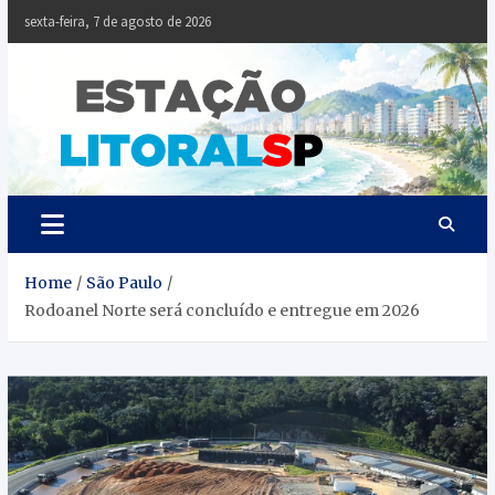
Skip
sexta-feira, 7 de agosto de 2026
to
content
Estaçã
Notícias da
Baixada Santista
Litoral
SP
Home
São Paulo
Rodoanel Norte será concluído e entregue em 2026