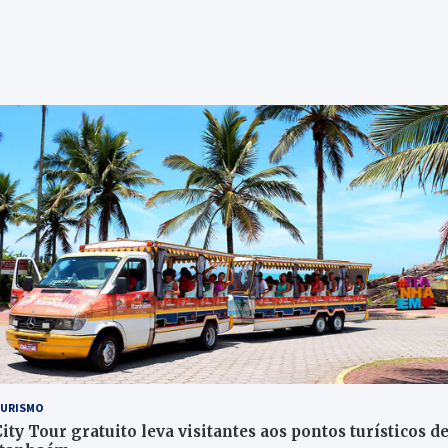
URISMO
ity Tour gratuito leva visitantes aos pontos turísticos d