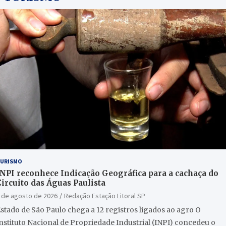
URISMO
INPI reconhece Indicação Geográfica para a cachaça do
ircuito das Águas Paulista
 de agosto de 2026
Redação Estação Litoral SP
stado de São Paulo chega a 12 registros ligados ao agro O
nstituto Nacional de Propriedade Industrial (INPI) concedeu o