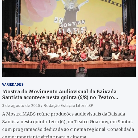
VARIEDADES
Mostra do Movimento Audiovisual da Baixada
Santista acontece nesta quinta (6/8) no Teatro
Guarany
3 de agosto de 2026
Redação Estação Litoral SP
A Mostra MABS reúne produções audiovisuais da Baixada
Santista nesta quinta-feira (6), no Teatro Guarany, em Santos,
com programação dedicada ao cinema regional. Consolidada
como importante vitrine para o cinema…