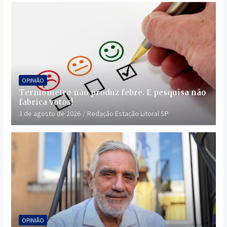
OPINIÃO
Termômetro não produz febre. E pesquisa não
fabrica votos!
3 de agosto de 2026
Redação Estação Litoral SP
OPINIÃO