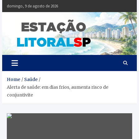
Skip
domingo, 9 de agosto de 2026
to
content
Estaçã
Notícias da
Baixada Santista
Litoral
SP
Home
Saúde
Alerta de saúde: em dias frios, aumenta risco de
conjuntivite