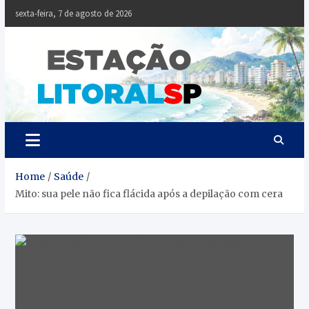
Skip
sexta-feira, 7 de agosto de 2026
to
content
Estaçã
Notícias da
Baixada Santista
Litoral
SP
Home
Saúde
Mito: sua pele não fica flácida após a depilação com cera