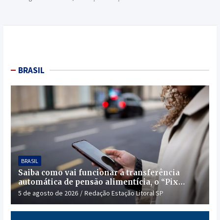
BRASIL
BRASIL
Saiba como vai funcionar a transferência
automática de pensão alimentícia, o “Pix
Pensão”
5 de agosto de 2026
Redação Estação Litoral SP