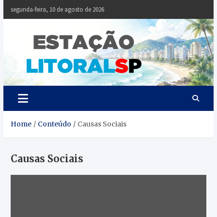
Skip
segunda-feira, 10 de agosto de 2026
to
content
Estaçã
Notícias da
Baixada Santista
Litoral
SP
Home
Conteúdo
Causas Sociais
Causas Sociais