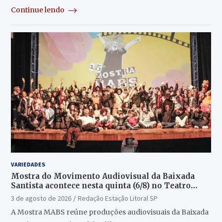
Continue lendo
VARIEDADES
Mostra do Movimento Audiovisual da Baixada
Santista acontece nesta quinta (6/8) no Teatro
Guarany
3 de agosto de 2026
Redação Estação Litoral SP
A Mostra MABS reúne produções audiovisuais da Baixada