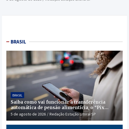
BRASIL
BRASIL
Saiba como vai funcionar a transferência
automática de pensão alimentícia, o “Pix
Pensão”
5 de agosto de 2026
Redação Estação Litoral SP