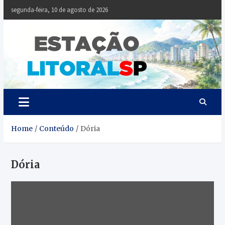
Skip
segunda-feira, 10 de agosto de 2026
to
content
Estaçã
Notícias da
Baixada Santista
Litoral
SP
Home
Conteúdo
Dória
Dória