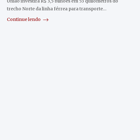
União investirá R$ 3,5 bilhões em 53 quilômetros do
trecho Norte da linha férrea para transporte…
Continue lendo