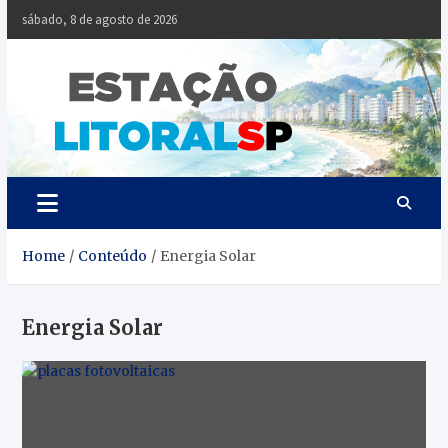
Skip
sábado, 8 de agosto de 2026
to
content
Estaçã
Notícias da
Baixada Santista
Litoral
SP
Home
Conteúdo
Energia Solar
Energia Solar