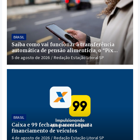
BRASIL
Saiba como vai funcionar a transferência
automática de pensão alimentícia, o “Pix
Pensão”
5 de agosto de 2026
Redação Estação Litoral SP
BRASIL
Caixa e 99 fecham parceria para
financiamento de veículos
4 de agosto de 2026
Redação Estação Litoral SP