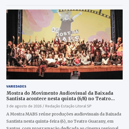
VARIEDADES
Mostra do Movimento Audiovisual da Baixada
Santista acontece nesta quinta (6/8) no Teatro
Guarany
3 de agosto de 2026
Redação Estação Litoral SP
A Mostra MABS reúne produções audiovisuais da Baixada
Santista nesta quinta-feira (6), no Teatro Guarany, em
Santos, com programação dedicada ao cinema regional.