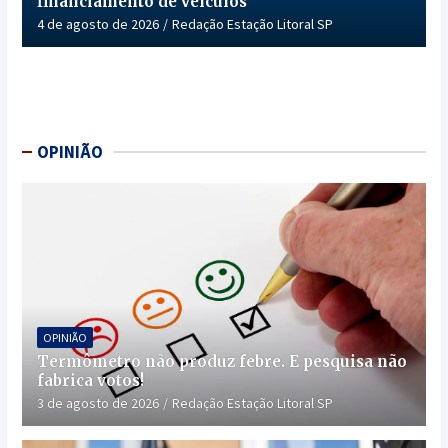
financiamento de veículos
4 de agosto de 2026
Redação Estação Litoral SP
OPINIÃO
OPINIÃO
Termômetro não produz febre. E pesquisa não
fabrica votos!
3 de agosto de 2026
Redação Estação Litoral SP