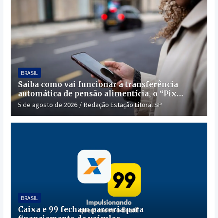
BRASIL
Saiba como vai funcionar a transferência
automática de pensão alimentícia, o “Pix
Pensão”
5 de agosto de 2026
Redação Estação Litoral SP
BRASIL
Caixa e 99 fecham parceria para