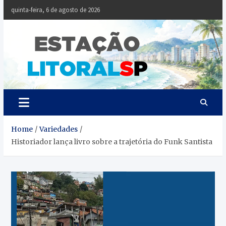
Skip
quinta-feira, 6 de agosto de 2026
to
content
Estaçã
Notícias da
Baixada Santista
Litoral
SP
Home
Variedades
Historiador lança livro sobre a trajetória do Funk Santista