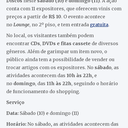
Discos
neste
sábado (10)
e
domingo (11)
. A ação
conta com 11 expositores, que oferecem vinis com
preços a partir de
R$ 10
. O evento acontece
no
Lounge
, no 2º piso, e tem entrada
gratuita
.
No local, os visitantes também podem
encontrar
CDs
,
DVDs e fitas cassete
de diversos
gêneros. Além de garimpar um item novo, o
público ainda tem a possibilidade de vender ou
trocar artigos com os expositores. No
sábado
, as
atividades acontecem das
10h às 22h,
e
no
domingo
, das
11h às 22h
, seguindo o horário
de funcionamento do shopping.
Serviço
Data:
Sábado (10) e domingo (11)
Horário:
No sábado
,
as atividades acontecem das