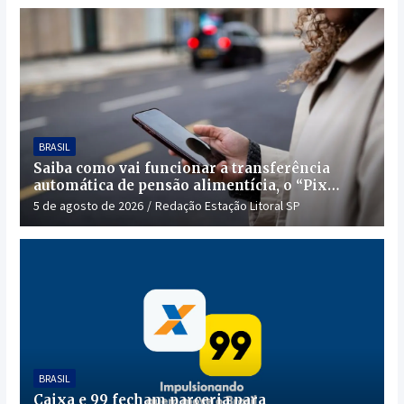
BRASIL
Saiba como vai funcionar a transferência
automática de pensão alimentícia, o “Pix
Pensão”
5 de agosto de 2026
Redação Estação Litoral SP
BRASIL
Caixa e 99 fecham parceria para