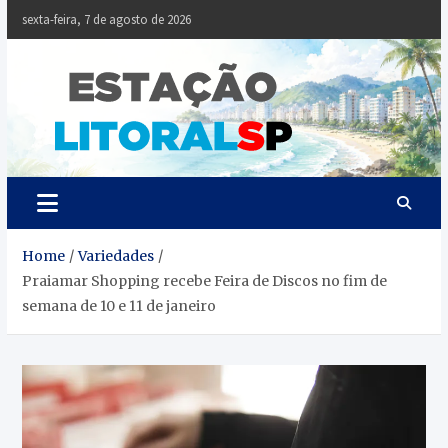
Skip
sexta-feira, 7 de agosto de 2026
to
content
Estaçã
Notícias da
Baixada Santista
Litoral
SP
Home
Variedades
Praiamar Shopping recebe Feira de Discos no fim de
semana de 10 e 11 de janeiro