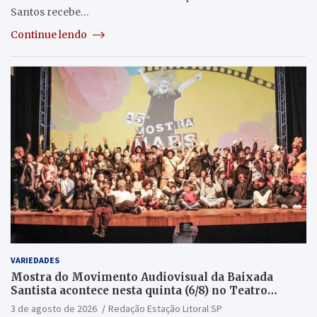
Santos recebe…
Continue lendo
VARIEDADES
Mostra do Movimento Audiovisual da Baixada
Santista acontece nesta quinta (6/8) no Teatro
Guarany
3 de agosto de 2026
Redação Estação Litoral SP