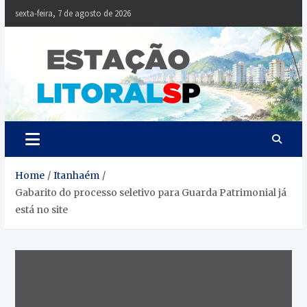
Skip
sexta-feira, 7 de agosto de 2026
to
content
Estaçã
Notícias da
Baixada Santista
Litoral
SP
Home
Itanhaém
Gabarito do processo seletivo para Guarda Patrimonial já
está no site