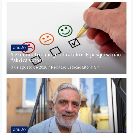
OPINIÃO
Termômetro não produz febre. E pesquisa não
fabrica votos!
3 de agosto de 2026
Redação Estação Litoral SP
OPINIÃO