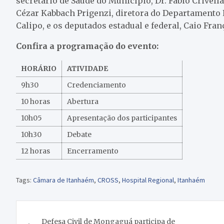
secretário de Saúde do Município, Dr. Fábio Crivella
Cézar Kabbach Prigenzi, diretora do Departamento 
Calipo, e os deputados estadual e federal, Caio Fran
Confira a programação do evento:
HORÁRIO
ATIVIDADE
9h30
Credenciamento
10 horas
Abertura
10h05
Apresentação dos participantes
10h30
Debate
12 horas
Encerramento
Tags:
Câmara de Itanhaém
,
CROSS
,
Hospital Regional
,
Itanhaém
Navegação
Defesa Civil de Mongaguá participa de