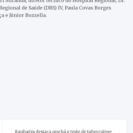
ri Miranda, diretor técnico do Hospital Regional, Dr.
Regional de Saúde (DRS) IV, Paula Covas Borges
ça e Júnior Bozzella.
Itanhaém destaca que há o teste de tuberculose