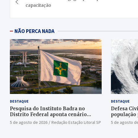
de
capacitação
Post
NÃO PERCA NADA
DESTAQUE
DESTAQUE
Pesquisa do Instituto Badra no
Defesa Civi
Distrito Federal aponta cenário
população 
aberto para o Senado
bomba
5 de agosto de 2026
Redação Estação Litoral SP
5 de agosto d