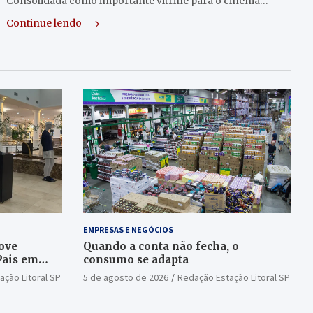
Consolidada como importante vitrine para o cinema…
Continue lendo
EMPRESAS E NEGÓCIOS
ove
Quando a conta não fecha, o
Pais em
consumo se adapta
ação Litoral SP
5 de agosto de 2026
Redação Estação Litoral SP