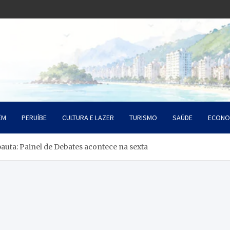
o Litoral SP
da Santista
ÉM
PERUÍBE
CULTURA E LAZER
TURISMO
SAÚDE
ECONO
auta: Painel de Debates acontece na sexta