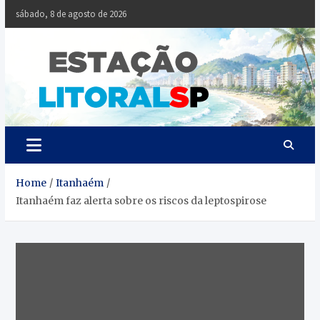
Skip
sábado, 8 de agosto de 2026
to
content
Estaçã
Notícias da
Baixada Santista
Litoral
SP
Home
Itanhaém
Itanhaém faz alerta sobre os riscos da leptospirose