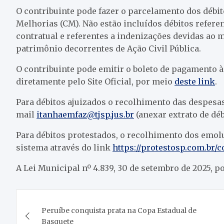
O contribuinte pode fazer o parcelamento dos débito
Melhorias (CM). Não estão incluídos débitos referent
contratual e referentes a indenizações devidas ao
patrimônio decorrentes de Ação Civil Pública.
O contribuinte pode emitir o boleto de pagamento à
diretamente pelo Site Oficial, por meio
deste link
.
Para débitos ajuizados o recolhimento das despesas 
mail
itanhaemfaz@tjsp.jus.br
(anexar extrato de déb
Para débitos protestados, o recolhimento dos emolu
sistema através do link
https://protestosp.com.br/c
A Lei Municipal nº 4.839, 30 de setembro de 2025, p
Navegação
Peruíbe conquista prata na Copa Estadual de
de
Basquete