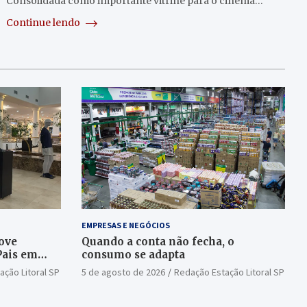
Consolidada como importante vitrine para o cinema…
Continue lendo
EMPRESAS E NEGÓCIOS
ove
Quando a conta não fecha, o
Pais em
consumo se adapta
ação Litoral SP
5 de agosto de 2026
Redação Estação Litoral SP