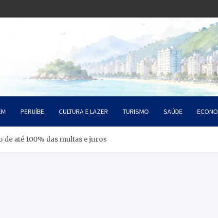
o Litoral SP
da Santista
ÉM
PERUÍBE
CULTURA E LAZER
TURISMO
SAÚDE
ECONO
 de até 100% das multas e juros