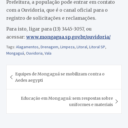
Prefeitura, a população pode entrar em contato
com a Ouvidoria, que é o canal oficial para o
registro de solicitações e reclamações.
Para isto, ligar para (13) 3445-3057, ou
acessar:
www.mongagua.sp.gov.br/ouvidoria/
Tags:
Alagamentos
,
Drenagem
,
Limpeza
,
Litoral
,
Litoral SP
,
Mongaguá
,
Ouvidoria
,
Vala
Navegação
Equipes de Mongaguá se mobilizam contra o
de
Aedes aegypti
Post
Educação em Mongaguá: sem respostas sobre
uniformes e materiais