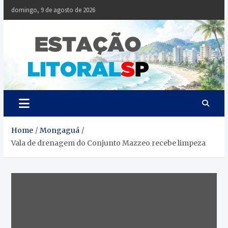
Skip
domingo, 9 de agosto de 2026
to
content
Estaçã
Notícias da
Baixada Santista
Litoral
SP
Home
Mongaguá
Vala de drenagem do Conjunto Mazzeo recebe limpeza