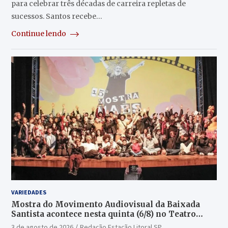
para celebrar três décadas de carreira repletas de
sucessos. Santos recebe…
Continue lendo
VARIEDADES
Mostra do Movimento Audiovisual da Baixada
Santista acontece nesta quinta (6/8) no Teatro
Guarany
3 de agosto de 2026
Redação Estação Litoral SP