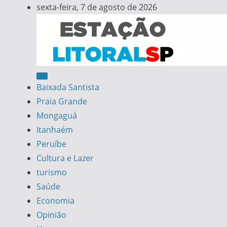
Skip
sexta-feira, 7 de agosto de 2026
to
content
Estação Litoral SP
Notícias da Baixada Santista
Baixada Santista
Praia Grande
Mongaguá
Itanhaém
Peruíbe
Cultura e Lazer
turismo
Saúde
Economia
Opinião