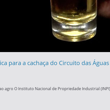
ca para a cachaça do Circuito das Águas 
ao agro O Instituto Nacional de Propriedade Industrial (INP