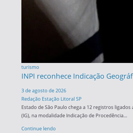
turismo
INPI reconhece Indicação Geográfi
3 de agosto de 2026
Redação Estação Litoral SP
Estado de São Paulo chega a 12 registros ligados 
(IG), na modalidade Indicação de Procedência…
Continue lendo