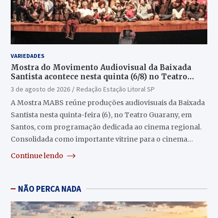
VARIEDADES
Mostra do Movimento Audiovisual da Baixada
Santista acontece nesta quinta (6/8) no Teatro
Guarany
3 de agosto de 2026
Redação Estação Litoral SP
A Mostra MABS reúne produções audiovisuais da Baixada
Santista nesta quinta-feira (6), no Teatro Guarany, em
Santos, com programação dedicada ao cinema regional.
Consolidada como importante vitrine para o cinema…
Continue lendo
NÃO PERCA NADA