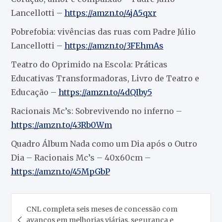
Lancellotti –
https://amzn.to/4jA5qxr
Pobrefobia: vivências das ruas com Padre Júlio
Lancellotti –
https://amzn.to/3FEhmAs
Teatro do Oprimido na Escola: Práticas
Educativas Transformadoras, Livro de Teatro e
Educação –
https://amzn.to/4dQIby5
Racionais Mc’s: Sobrevivendo no inferno –
https://amzn.to/43Rb0Wm
Quadro Álbum Nada como um Dia após o Outro
Dia – Racionais Mc’s – 40x60cm –
https://amzn.to/45MpGbP
Navegação
CNL completa seis meses de concessão com
de
avanços em melhorias viárias, segurança e