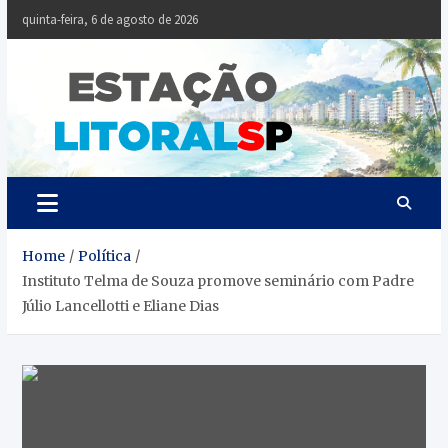
Skip
quinta-feira, 6 de agosto de 2026
to
content
Estaçã
Notícias da
Baixada Santista
Litoral
SP
Home
Política
Instituto Telma de Souza promove seminário com Padre
Júlio Lancellotti e Eliane Dias