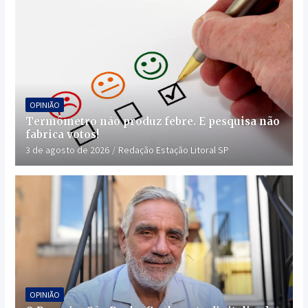
OPINIÃO
Termômetro não produz febre. E pesquisa não
fabrica votos!
3 de agosto de 2026
Redação Estação Litoral SP
OPINIÃO