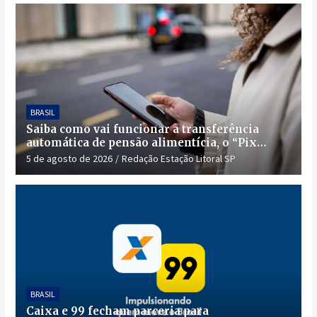
BRASIL
Saiba como vai funcionar a transferência
automática de pensão alimentícia, o “Pix
Pensão”
5 de agosto de 2026
Redação Estação Litoral SP
BRASIL
Caixa e 99 fecham parceria para