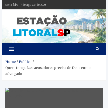
Skip
sexta-feira, 7 de agosto de 2026
to
content
Estaçã
Notícias da
Baixada Santista
Litoral
SP
Home
Política
Quem tem juízes acusadores precisa de Deus como
advogado