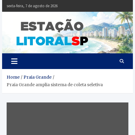
Skip
sexta-feira, 7 de agosto de 2026
to
content
Estaçã
Notícias da
Baixada Santista
Litoral
SP
Home
Praia Grande
Praia Grande amplia sistema de coleta seletiva