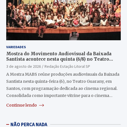
VARIEDADES
Mostra do Movimento Audiovisual da Baixada
Santista acontece nesta quinta (6/8) no Teatro
Guarany
3 de agosto de 2026
Redação Estação Litoral SP
A Mostra MABS reúne produções audiovisuais da Baixada
Santista nesta quinta-feira (6), no Teatro Guarany, em
Santos, com programação dedicada ao cinema regional.
Consolidada como importante vitrine para o cinema…
Continue lendo
NÃO PERCA NADA