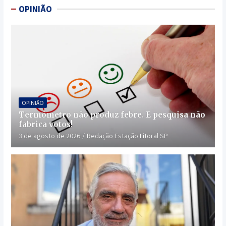
OPINIÃO
OPINIÃO
Termômetro não produz febre. E pesquisa não
fabrica votos!
3 de agosto de 2026
Redação Estação Litoral SP