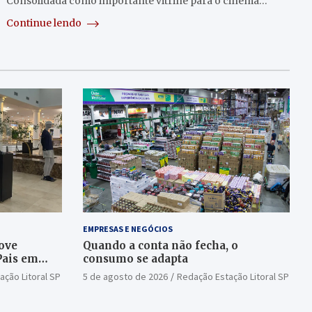
Consolidada como importante vitrine para o cinema…
Continue lendo
EMPRESAS E NEGÓCIOS
ove
Quando a conta não fecha, o
Pais em
consumo se adapta
ação Litoral SP
5 de agosto de 2026
Redação Estação Litoral SP