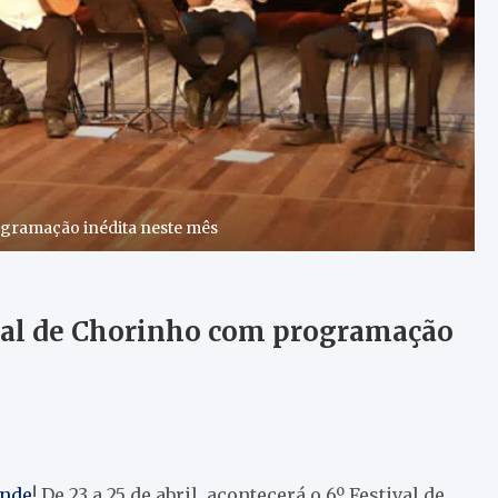
rogramação inédita neste mês
tival de Chorinho com programação
ande
! De 23 a 25 de abril, acontecerá o 6º Festival de