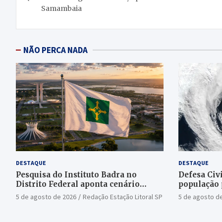
Samambaia
Post
NÃO PERCA NADA
DESTAQUE
DESTAQUE
Pesquisa do Instituto Badra no
Defesa Civi
Distrito Federal aponta cenário
população 
aberto para o Senado
bomba
5 de agosto de 2026
Redação Estação Litoral SP
5 de agosto d