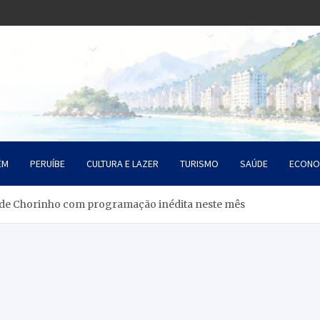
o Litoral SP
da Santista
ÉM
PERUÍBE
CULTURA E LAZER
TURISMO
SAÚDE
ECONO
al de Chorinho com programação inédita neste mês