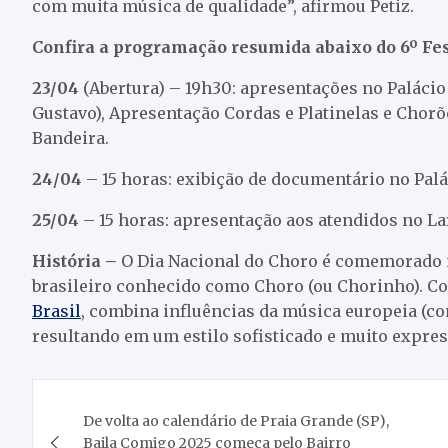
com muita música de qualidade”, afirmou Petiz.
Confira a programação resumida abaixo do 6º Fes
23/04
(Abertura) – 19h30: apresentações no Palácio
Gustavo), Apresentação Cordas e Platinelas e Chor
Bandeira.
24/04
– 15 horas: exibição de documentário no Palá
25/04
– 15 horas: apresentação aos atendidos no La
História –
O Dia Nacional do Choro é comemorado n
brasileiro conhecido como Choro (ou Chorinho). C
Brasil
, combina influências da música europeia (co
resultando em um estilo sofisticado e muito expres
Navegação
De volta ao calendário de Praia Grande (SP),
de
Baila Comigo 2025 começa pelo Bairro