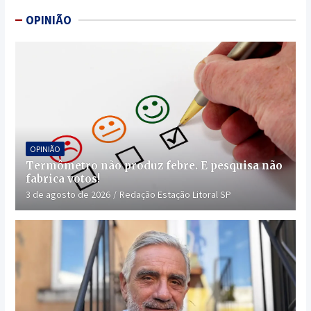
OPINIÃO
OPINIÃO
Termômetro não produz febre. E pesquisa não
fabrica votos!
3 de agosto de 2026
Redação Estação Litoral SP