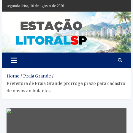
Skip
segunda-feira, 10 de agosto de 2026
to
content
Estaçã
Notícias da
Baixada Santista
Litoral
SP
Home
Praia Grande
Prefeitura de Praia Grande prorroga prazo para cadastro
de novos ambulantes