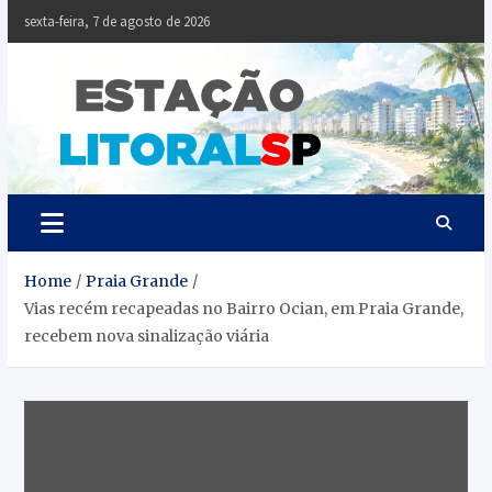
Skip
sexta-feira, 7 de agosto de 2026
to
content
Estaçã
Notícias da
Baixada Santista
Litoral
SP
Home
Praia Grande
Vias recém recapeadas no Bairro Ocian, em Praia Grande,
recebem nova sinalização viária