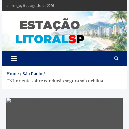
Skip
domingo, 9 de agosto de 2026
to
content
Estaçã
Notícias da
Baixada Santista
Litoral
SP
Home
São Paulo
CNL orienta sobre condução segura sob neblina