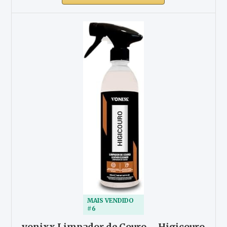
MAIS VENDIDO
#6
vonixx Limpador de Couro – Higicouro