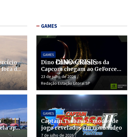
GAMES
GAMES
ercício
Dino Crisis e clássicos da
 fora do
Capcom chegam ao GeForce
NOW
23 de julho de 2026
Redação Estação Litoral SP
GAMES
o
Captain Tsubasa 2: modos de
ela após
jogo revelados em novo vídeo
7 de julho de 2026