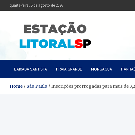
Skip
quarta-feira, 5 de agosto de 2026
to
content
Estaçã
Notícias da Baixa
BAIXADA SANTISTA
PRAIA GRANDE
MONGAGUÁ
ITANHA
Home
São Paulo
Inscrições prorrogadas para mais de 3,