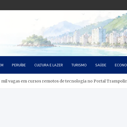
o Litoral SP
da Santista
ÉM
PERUÍBE
CULTURA E LAZER
TURISMO
SAÚDE
ECONO
2 mil vagas em cursos remotos de tecnologia no Portal Trampoli