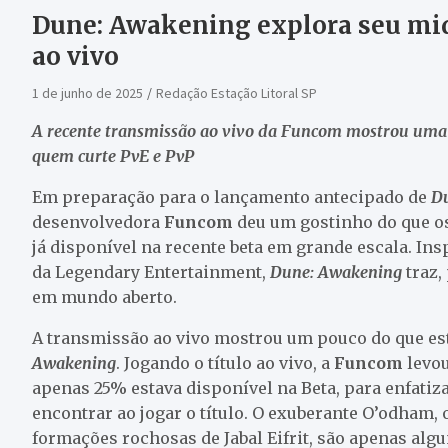
Dune: Awakening explora seu mi
ao vivo
1 de junho de 2025
Redação Estação Litoral SP
A recente transmissão ao vivo da Funcom mostrou uma 
quem curte PvE e PvP
Em preparação para o lançamento antecipado de
D
desenvolvedora
Funcom
deu um gostinho do que o
já disponível na recente beta em grande escala. In
da Legendary Entertainment,
Dune: Awakening
traz,
em mundo aberto.
A transmissão ao vivo mostrou um pouco do que es
Awakening
. Jogando o título ao vivo, a
Funcom
levo
apenas 25% estava disponível na Beta, para enfatiz
encontrar ao jogar o título. O exuberante O’odham, 
formações rochosas de Jabal Eifrit, são apenas alg