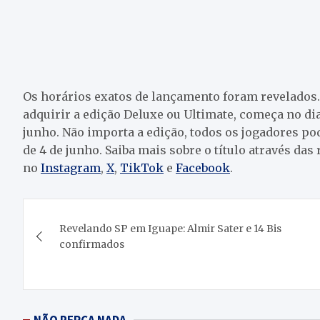
Os horários exatos de lançamento foram revelados
adquirir a edição Deluxe ou Ultimate, começa no di
junho. Não importa a edição, todos os jogadores p
de 4 de junho. Saiba mais sobre o título através das
no
Instagram
,
X
,
TikTok
e
Facebook
.
Navegação
Revelando SP em Iguape: Almir Sater e 14 Bis
de
confirmados
Post
NÃO PERCA NADA