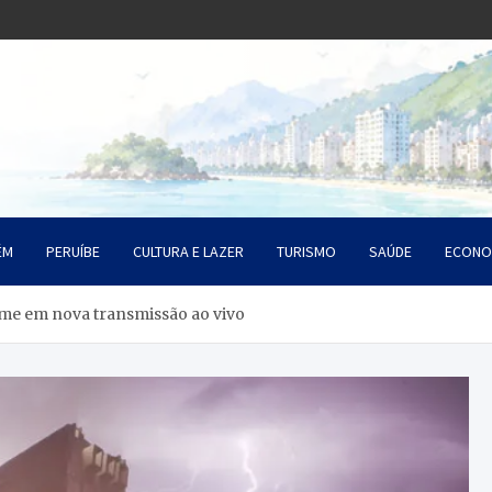
o Litoral SP
da Santista
ÉM
PERUÍBE
CULTURA E LAZER
TURISMO
SAÚDE
ECONO
me em nova transmissão ao vivo