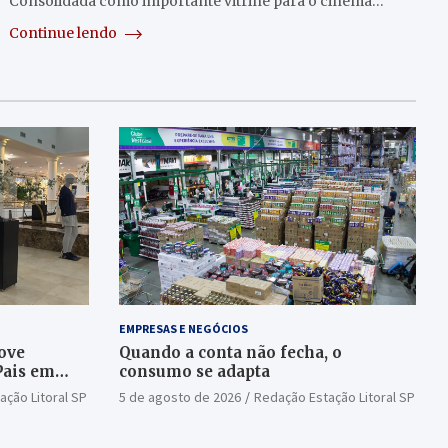
Consolidada como importante vitrine para o cinema…
Continue lendo
EMPRESAS E NEGÓCIOS
ove
Quando a conta não fecha, o
Pais em
consumo se adapta
ação Litoral SP
5 de agosto de 2026
Redação Estação Litoral SP