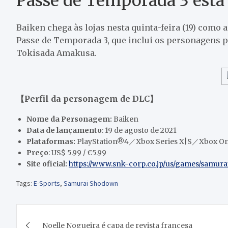
Passe de Temporada 3 está
Baiken chega às lojas nesta quinta-feira (19) com
Passe de Temporada 3, que inclui os personagens 
Tokisada Amakusa.
【Perfil da personagem de DLC】
Nome da Personagem:
Baiken
Data de lançamento
: 19 de agosto de 2021
Plataformas:
PlayStation®4／Xbox Series X|S／Xbox O
Preço
: US$ 5.99 / €5.99
Site oficial:
https://www.snk-corp.co.jp/us/games/samur
Tags:
E-Sports
,
Samurai Shodown
Navegação
Noelle Nogueira é capa de revista francesa