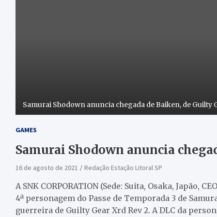
Samurai Shodown anuncia chegada de Baiken, de Guilty 
GAMES
Samurai Shodown anuncia chegada
16 de agosto de 2021
Redação Estação Litoral SP
A SNK CORPORATION (Sede: Suita, Osaka, Japão, CEO
4ª personagem do Passe de Temporada 3 de Samur
guerreira de Guilty Gear Xrd Rev 2. A DLC da person