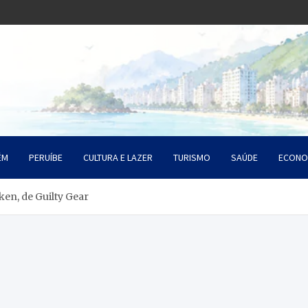
o Litoral SP
da Santista
ÉM
PERUÍBE
CULTURA E LAZER
TURISMO
SAÚDE
ECONO
en, de Guilty Gear