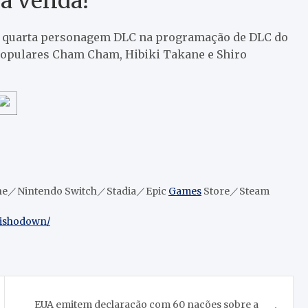
 à venda!
o a quarta personagem DLC na programação de DLC do
populares Cham Cham, Hibiki Takane e Shiro
ne／Nintendo Switch／Stadia／Epic
Games
Store／Steam
aishodown/
EUA emitem declaração com 60 nações sobre a