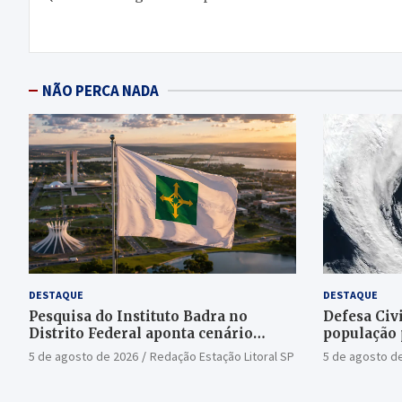
de
Post
NÃO PERCA NADA
DESTAQUE
DESTAQUE
Pesquisa do Instituto Badra no
Defesa Civi
Distrito Federal aponta cenário
população 
aberto para o Senado
bomba
5 de agosto de 2026
Redação Estação Litoral SP
5 de agosto d