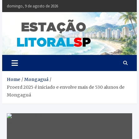
Skip
domingo, 9 de agosto de 2026
to
content
Estaçã
Notícias da
Baixada Santista
Litoral
SP
Home
Mongaguá
Proerd 2025 é iniciado e envolve mais de 530 alunos de
Mongaguá