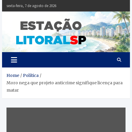
Skip
sexta-feira, 7 de agosto de 2026
to
content
Estaçã
Notícias da
Baixada Santista
Litoral
SP
Home
Política
Moro nega que projeto anticrime signifique licença para
matar