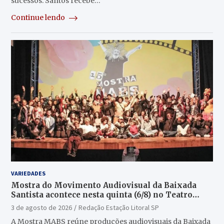
sucessos. Santos recebe…
Continue lendo
VARIEDADES
Mostra do Movimento Audiovisual da Baixada
Santista acontece nesta quinta (6/8) no Teatro
Guarany
3 de agosto de 2026
Redação Estação Litoral SP
A Mostra MABS reúne produções audiovisuais da Baixada