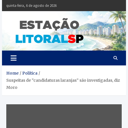
Skip
quinta-feira, 6 de agosto de 2026
to
content
Estaçã
Notícias da
Baixada Santista
Litoral
SP
Home
Política
Suspeitas de “candidaturas laranjas” são investigadas, diz
Moro