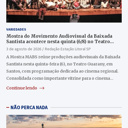
VARIEDADES
Mostra do Movimento Audiovisual da Baixada
Santista acontece nesta quinta (6/8) no Teatro
Guarany
3 de agosto de 2026
Redação Estação Litoral SP
A Mostra MABS reúne produções audiovisuais da Baixada
Santista nesta quinta-feira (6), no Teatro Guarany, em
Santos, com programação dedicada ao cinema regional.
Consolidada como importante vitrine para o cinema…
Continue lendo
NÃO PERCA NADA