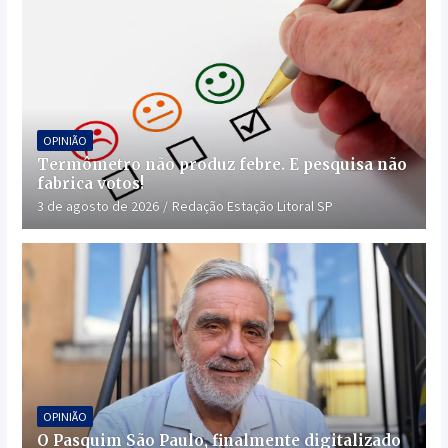
OPINIÃO
Termômetro não produz febre. E pesquisa não
fabrica votos!
3 de agosto de 2026
Redação Estação Litoral SP
OPINIÃO
O Pasquim São Paulo, finalmente digitalizado