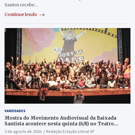
Santos recebe…
Continue lendo
VARIEDADES
Mostra do Movimento Audiovisual da Baixada
Santista acontece nesta quinta (6/8) no Teatro
Guarany
3 de agosto de 2026
Redação Estação Litoral SP