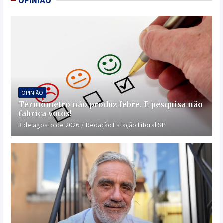
OPINIÃO
OPINIÃO
Termômetro não produz febre. E pesquisa não
fabrica votos!
3 de agosto de 2026
Redação Estação Litoral SP