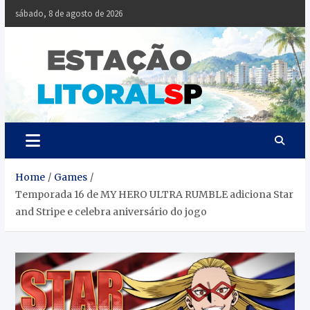
Skip
sábado, 8 de agosto de 2026
to
content
Estaçã
Notícias da
Baixada Santista
Litoral
SP
Home
Games
Temporada 16 de MY HERO ULTRA RUMBLE adiciona Star
and Stripe e celebra aniversário do jogo