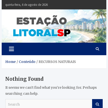
Skip
quinta-feira, 6 de agosto de 2026
to
content
Estaçã
Notícias da
Baixada Santista
Litoral
SP
Home
Conteúdo
RECURSOS NATURAIS
Nothing Found
It seems we can’t find what you’re looking for. Perhaps
searching can help.
S
e