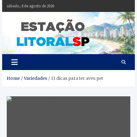
Skip
sábado, 8 de agosto de 2026
to
content
Estaçã
Notícias da
Baixada Santista
Litoral
SP
Home
Variedades
11 dicas para ter aves pet