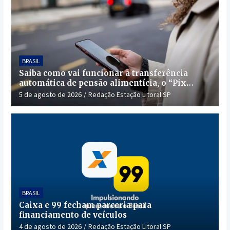
BRASIL
Saiba como vai funcionar a transferência
automática de pensão alimentícia, o “Pix
Pensão”
5 de agosto de 2026
Redação Estação Litoral SP
BRASIL
Caixa e 99 fecham parceria para
financiamento de veículos
4 de agosto de 2026
Redação Estação Litoral SP