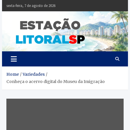
Skip
sexta-feira, 7 de agosto de 2026
to
content
Estaçã
Notícias da
Baixada Santista
Litoral
SP
Home
Variedades
Conheça o acervo digital do Museu da Imigração