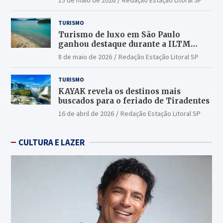
15 de maio de 2026
Redação Estação Litoral SP
TURISMO
Turismo de luxo em São Paulo
ganhou destaque durante a ILTM
Latin America 2026
8 de maio de 2026
Redação Estação Litoral SP
TURISMO
KAYAK revela os destinos mais
buscados para o feriado de Tiradentes
16 de abril de 2026
Redação Estação Litoral SP
CULTURA E LAZER