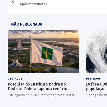
de
após terremotos
Post
NÃO PERCA NADA
DESTAQUE
DESTAQUE
Pesquisa do Instituto Badra no
Defesa Civi
Distrito Federal aponta cenário
população 
aberto para o Senado
bomba
5 de agosto de 2026
Redação Estação Litoral SP
5 de agosto d