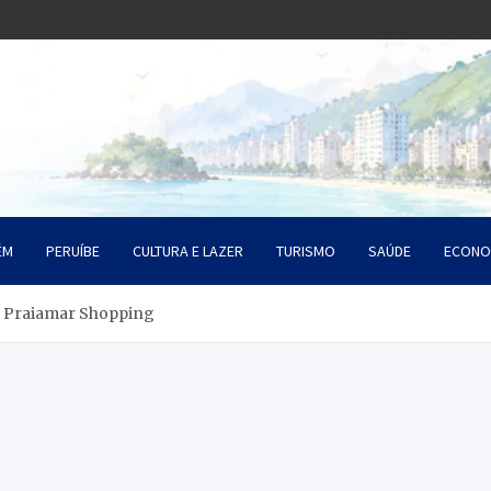
o Litoral SP
da Santista
ÉM
PERUÍBE
CULTURA E LAZER
TURISMO
SAÚDE
ECONO
no Praiamar Shopping