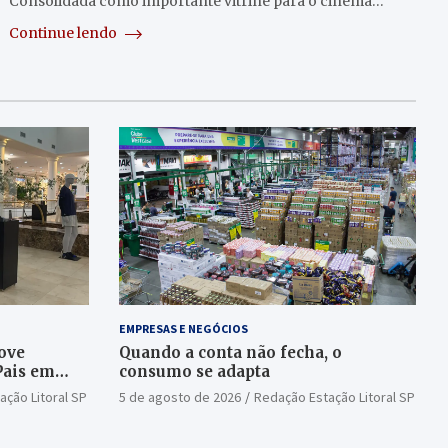
Consolidada como importante vitrine para o cinema…
Continue lendo
EMPRESAS E NEGÓCIOS
ove
Quando a conta não fecha, o
Pais em
consumo se adapta
ação Litoral SP
5 de agosto de 2026
Redação Estação Litoral SP