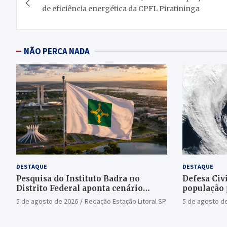
de
de eficiência energética da CPFL Piratininga
Post
NÃO PERCA NADA
DESTAQUE
DESTAQUE
Pesquisa do Instituto Badra no
Defesa Civi
Distrito Federal aponta cenário
população 
aberto para o Senado
bomba
5 de agosto de 2026
Redação Estação Litoral SP
5 de agosto d