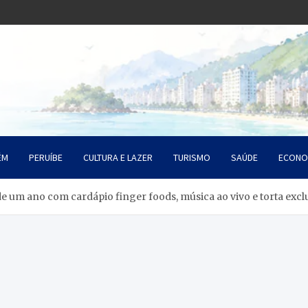
o Litoral SP
da Santista
ÉM
PERUÍBE
CULTURA E LAZER
TURISMO
SAÚDE
ECONO
de um ano com cardápio finger foods, música ao vivo e torta exclu