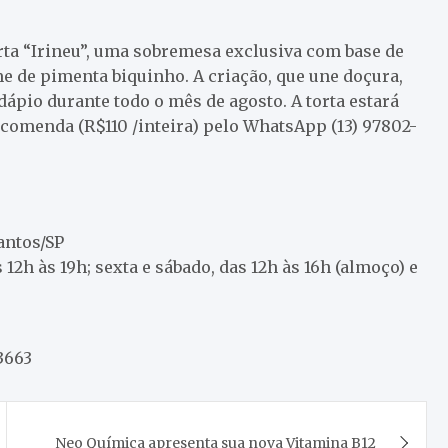
orta “Irineu”, uma sobremesa exclusiva com base de
me de pimenta biquinho. A criação, que une doçura,
dápio durante todo o mês de agosto. A torta estará
encomenda (R$110 /inteira) pelo WhatsApp (13) 97802-
antos/SP
12h às 19h; sexta e sábado, das 12h às 16h (almoço) e
3663
Neo Química apresenta sua nova Vitamina B12