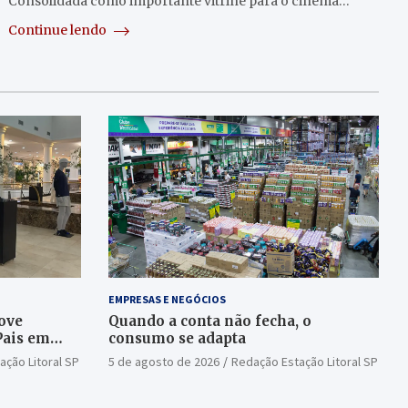
Consolidada como importante vitrine para o cinema…
Continue lendo
EMPRESAS E NEGÓCIOS
ove
Quando a conta não fecha, o
Pais em
consumo se adapta
ação Litoral SP
5 de agosto de 2026
Redação Estação Litoral SP