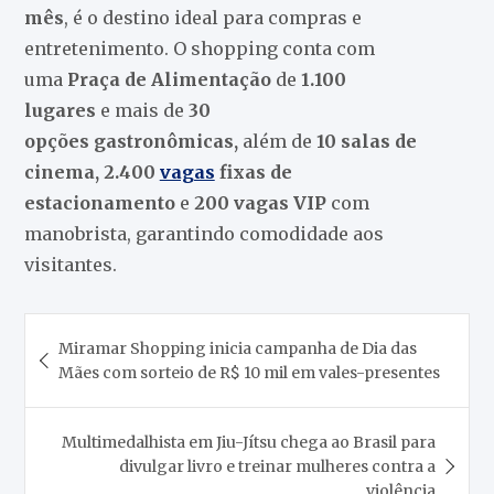
mês
, é o destino ideal para compras e
entretenimento. O shopping conta com
uma
Praça de Alimentação
de
1.100
lugares
e mais de
30
opções
gastronômicas,
além de
10 salas de
cinema, 2.400
vagas
fixas de
estacionamento
e
200 vagas
VIP
com
manobrista, garantindo comodidade aos
visitantes.
Navegação
Miramar Shopping inicia campanha de Dia das
de
Mães com sorteio de R$ 10 mil em vales-presentes
Post
Multimedalhista em Jiu-Jítsu chega ao Brasil para
divulgar livro e treinar mulheres contra a
violência