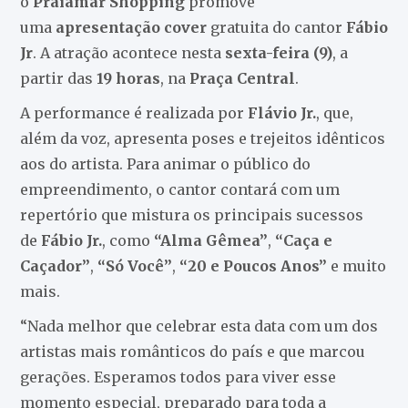
o
Praiamar Shopping
promove
uma
apresentação cover
gratuita do cantor
Fábio
Jr
. A atração acontece nesta
sexta-feira (9)
, a
partir das
19 horas
, na
Praça Central
.
A performance é realizada por
Flávio Jr.
, que,
além da voz, apresenta poses e trejeitos idênticos
aos do artista. Para animar o público do
empreendimento, o cantor contará com um
repertório que mistura os principais sucessos
de
Fábio Jr.
, como
“Alma Gêmea”
,
“Caça e
Caçador”
,
“Só Você”
,
“20 e Poucos Anos”
e muito
mais.
“Nada melhor que celebrar esta data com um dos
artistas mais românticos do país e que marcou
gerações. Esperamos todos para viver esse
momento especial, preparado para toda a