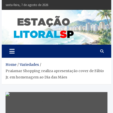
Skip
sexta-feira, 7 de agosto de 2026
to
content
Estaçã
Notícias da
Baixada Santista
Litoral
SP
Home
Variedades
Praiamar Shopping realiza apresentação cover de Fábio
Jr. em homenagem ao Dia das Mães