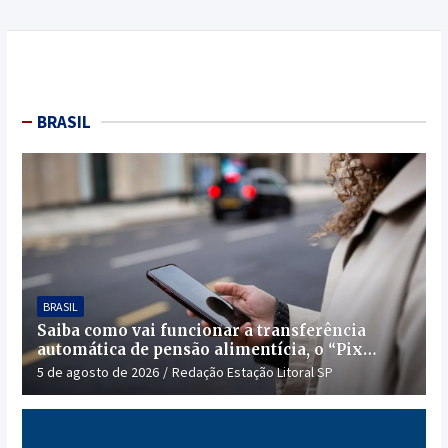
BRASIL
BRASIL
Saiba como vai funcionar a transferência
automática de pensão alimentícia, o “Pix
Pensão”
5 de agosto de 2026
Redação Estação Litoral SP