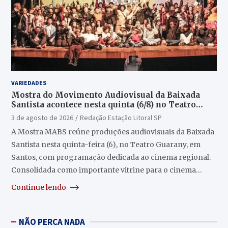
VARIEDADES
Mostra do Movimento Audiovisual da Baixada
Santista acontece nesta quinta (6/8) no Teatro
Guarany
3 de agosto de 2026
Redação Estação Litoral SP
A Mostra MABS reúne produções audiovisuais da Baixada
Santista nesta quinta-feira (6), no Teatro Guarany, em
Santos, com programação dedicada ao cinema regional.
Consolidada como importante vitrine para o cinema…
Continue lendo
NÃO PERCA NADA