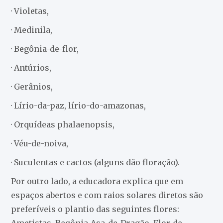
· Violetas,
· Medinila,
· Begônia-de-flor,
· Antúrios,
· Gerânios,
· Lírio-da-paz, lírio-do-amazonas,
· Orquídeas phalaenopsis,
· Véu-de-noiva,
· Suculentas e cactos (alguns dão floração).
Por outro lado, a educadora explica que em
espaços abertos e com raios solares diretos são
preferíveis o plantio das seguintes flores:
Ametistas, Begônia-Asa-de-Dragão, Flor-de-