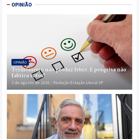
OPINIÃO
OPINIÃO
Termômetro não produz febre. E pesquisa não
fabrica votos!
3 de agosto de 2026
Redação Estação Litoral SP