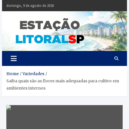
Skip
domingo, 9 de agosto de 2026
to
content
Estaçã
Notícias da
Baixada Santista
Litoral
SP
Home
Variedades
Saiba quais são as flores mais adequadas para cultivo em
ambientes internos