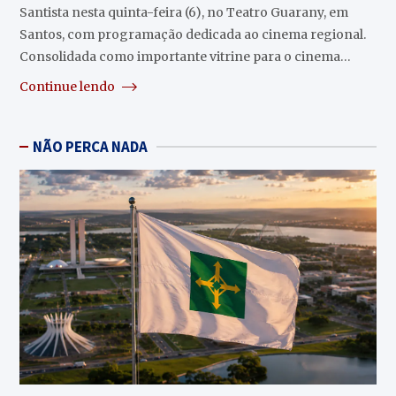
Santista nesta quinta-feira (6), no Teatro Guarany, em
Santos, com programação dedicada ao cinema regional.
Consolidada como importante vitrine para o cinema…
Continue lendo
NÃO PERCA NADA