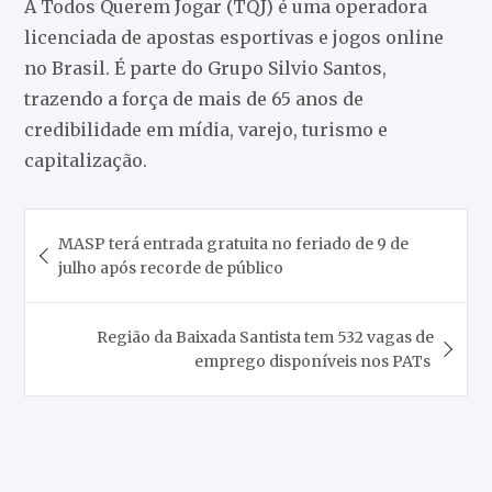
A Todos Querem Jogar (TQJ) é uma operadora
licenciada de apostas esportivas e jogos online
no Brasil. É parte do Grupo Silvio Santos,
trazendo a força de mais de 65 anos de
credibilidade em mídia, varejo, turismo e
capitalização.
Navegação
MASP terá entrada gratuita no feriado de 9 de
de
julho após recorde de público
Post
Região da Baixada Santista tem 532 vagas de
emprego disponíveis nos PATs