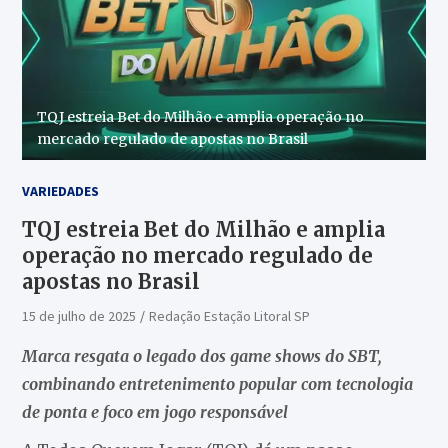
TQJ estreia Bet do Milhão e amplia operação no
mercado regulado de apostas no Brasil
VARIEDADES
TQJ estreia Bet do Milhão e amplia
operação no mercado regulado de
apostas no Brasil
15 de julho de 2025
Redação Estação Litoral SP
Marca resgata o legado dos game shows do SBT,
combinando entretenimento popular com tecnologia
de ponta e foco em jogo responsável