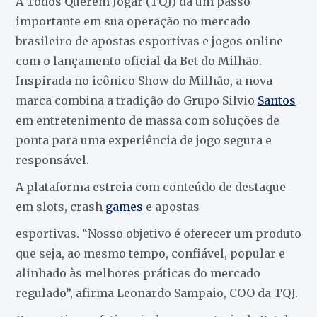
A Todos Querem Jogar (TQJ) dá um passo
importante em sua operação no mercado
brasileiro de apostas esportivas e jogos online
com o lançamento oficial da Bet do Milhão.
Inspirada no icônico Show do Milhão, a nova
marca combina a tradição do Grupo Silvio
Santos
em entretenimento de massa com soluções de
ponta para uma experiência de jogo segura e
responsável.
A plataforma estreia com conteúdo de destaque
em slots, crash
games
e apostas
esportivas. “Nosso objetivo é oferecer um produto
que seja, ao mesmo tempo, confiável, popular e
alinhado às melhores práticas do mercado
regulado”, afirma Leonardo Sampaio, COO da TQJ.