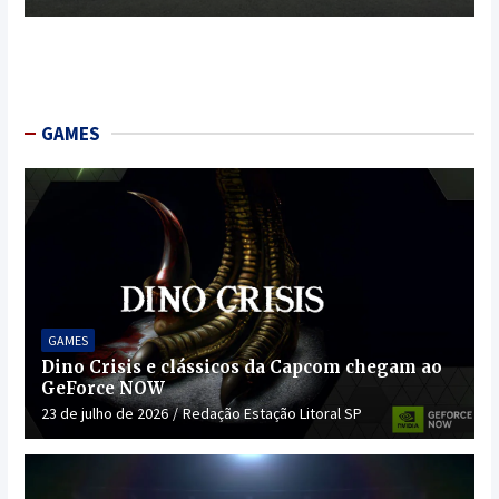
GAMES
GAMES
Dino Crisis e clássicos da Capcom chegam ao
GeForce NOW
23 de julho de 2026
Redação Estação Litoral SP