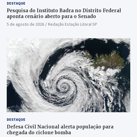
DESTAQUE
Pesquisa do Instituto Badra no Distrito Federal
aponta cenário aberto para o Senado
5 de agosto de 2026
Redação Estação Litoral SP
DESTAQUE
Defesa Civil Nacional alerta população para
chegada do ciclone bomba