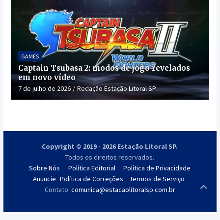
GAMES
Captain Tsubasa 2: modos de jogo revelados
em novo vídeo
7 de julho de 2026
Redação Estação Litoral SP
Copyright © 2019 - 2026 Estação Litoral SP.
Todos os direitos reservados.
Sobre Nós
Política Editorial
Política de Privacidade
Anuncie
Política de Correções
Termos de Serviço
Contato:
comunica@estacaolitoralsp.com.br