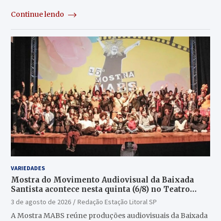
Continue lendo
VARIEDADES
Mostra do Movimento Audiovisual da Baixada
Santista acontece nesta quinta (6/8) no Teatro
Guarany
3 de agosto de 2026
Redação Estação Litoral SP
A Mostra MABS reúne produções audiovisuais da Baixada