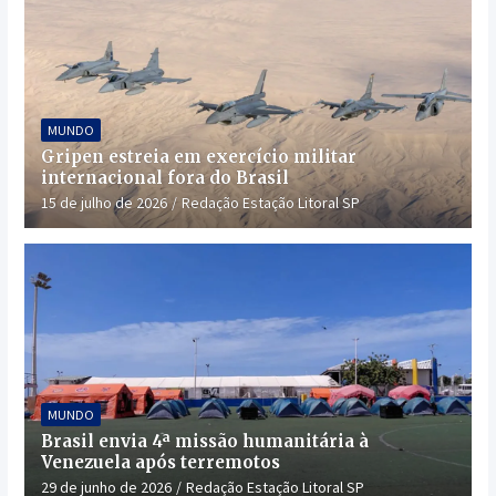
MUNDO
Gripen estreia em exercício militar
internacional fora do Brasil
15 de julho de 2026
Redação Estação Litoral SP
MUNDO
Brasil envia 4ª missão humanitária à
Venezuela após terremotos
29 de junho de 2026
Redação Estação Litoral SP