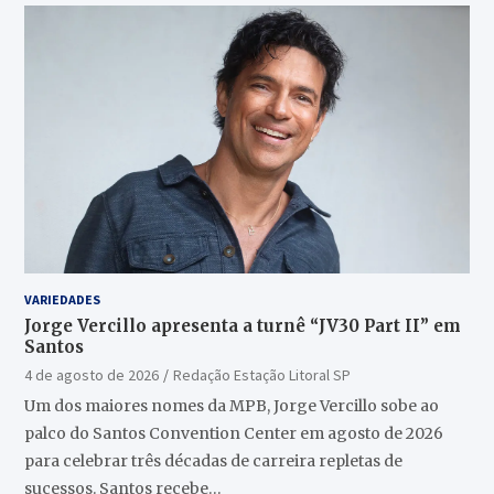
VARIEDADES
Jorge Vercillo apresenta a turnê “JV30 Part II” em
Santos
4 de agosto de 2026
Redação Estação Litoral SP
Um dos maiores nomes da MPB, Jorge Vercillo sobe ao
palco do Santos Convention Center em agosto de 2026
para celebrar três décadas de carreira repletas de
sucessos. Santos recebe…