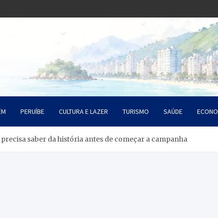
o Litoral SP
da Santista
ÉM
PERUÍBE
CULTURA E LAZER
TURISMO
SAÚDE
ECONO
ê precisa saber da história antes de começar a campanha