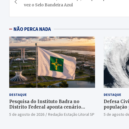
de
vez o Selo Bandeira Azul
Post
NÃO PERCA NADA
DESTAQUE
DESTAQUE
Pesquisa do Instituto Badra no
Defesa Civi
Distrito Federal aponta cenário
população 
aberto para o Senado
bomba
5 de agosto de 2026
Redação Estação Litoral SP
5 de agosto d