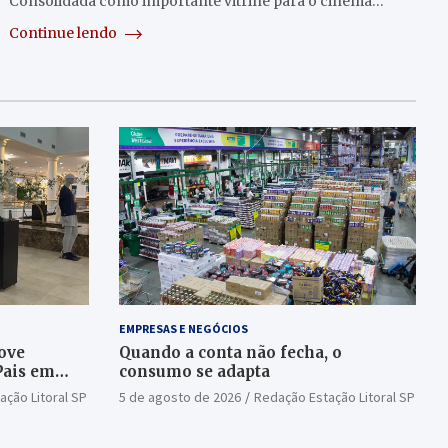
Consolidada como importante vitrine para o cinema…
Continue lendo
EMPRESAS E NEGÓCIOS
ove
Quando a conta não fecha, o
Pais em
consumo se adapta
ação Litoral SP
5 de agosto de 2026
Redação Estação Litoral SP