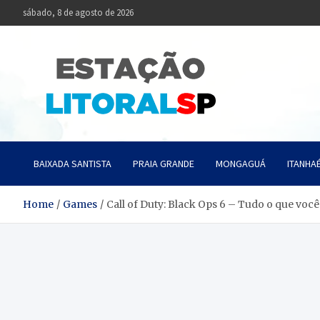
Skip
sábado, 8 de agosto de 2026
to
content
Estaçã
Notícias da Baixa
BAIXADA SANTISTA
PRAIA GRANDE
MONGAGUÁ
ITANHA
Home
Games
Call of Duty: Black Ops 6 – Tudo o que voc