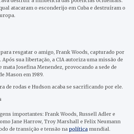
ava destruir a influência das potências ocidentais.
a qual atacaram o esconderijo em Cuba e destruíram o
Europa.
 para resgatar o amigo, Frank Woods, capturado por
. Após sua libertação, a CIA autoriza uma missão de
 mata Josefina Menendez, provocando a sede de
de Mason em 1989.
a de rodas e Hudson acaba se sacrificando por ele.
s
gens importantes: Frank Woods, Russell Adler e
 como Jane Harrow, Troy Marshall e Felix Neumann
odo de transição e tensão na
política
mundial.